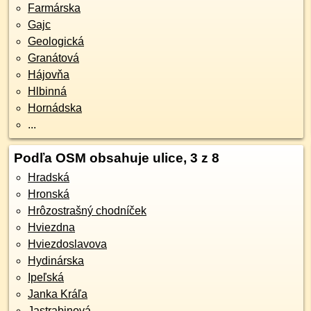
Farmárska
Gajc
Geologická
Granátová
Hájovňa
Hlbinná
Hornádska
...
Podľa OSM obsahuje ulice, 3 z 8
Hradská
Hronská
Hrôzostrašný chodníček
Hviezdna
Hviezdoslavova
Hydinárska
Ipeľská
Janka Kráľa
Jastrabinová