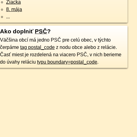
Žiacka
8. mája
...
Ako doplniť
PSČ
?
Väčšina obcí má jedno PSČ pre celú obec, v týchto
čerpáme
tag postal_code
z nodu obce alebo z relácie.
Časť miest je rozdelená na viacero PSČ, v nich berieme
do úvahy reláciu
typu boundary=postal_code
.