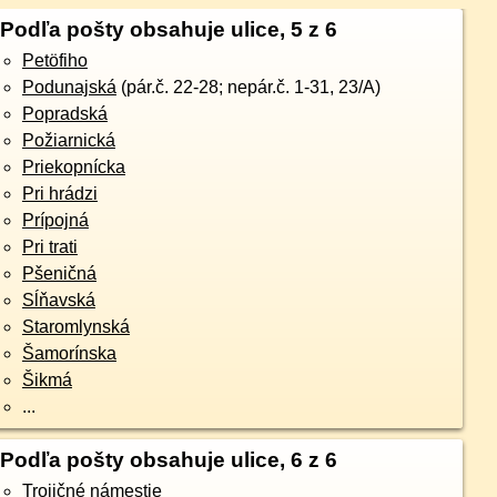
Podľa pošty obsahuje ulice, 5 z 6
Petöfiho
Podunajská
(pár.č. 22-28; nepár.č. 1-31, 23/A)
Popradská
Požiarnická
Priekopnícka
Pri hrádzi
Prípojná
Pri trati
Pšeničná
Sĺňavská
Staromlynská
Šamorínska
Šikmá
...
Podľa pošty obsahuje ulice, 6 z 6
Trojičné námestie