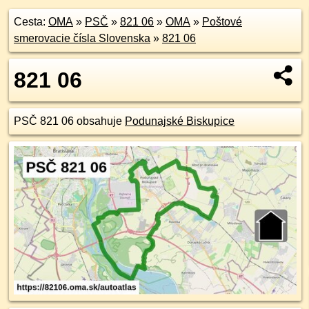
Cesta:
OMA
»
PSČ
»
821 06
»
OMA
»
Poštové
smerovacie čísla Slovenska
»
821 06
821 06
PSČ 821 06 obsahuje
Podunajské Biskupice