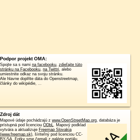
Podpor projekt OMA:
Spojte sa s nami
na facebooku
,
zdieľajte túto
stránku na Facebooku
,
na Twittri
, alebo
umiestnite odkaz na svoju stránku.
Ale hlavne doplňte dáta do Openstreetmap,
články do wikipédie, ...
Zdroj dát
Mapové údaje pochádzajú z
www.OpenStreetMap.org
, databáza je
prístupná pod licenciou
ODbL
.
Mapový podklad
vytvára a aktualizuje
Freemap Slovakia
(www.freemap.sk)
, šíriteľný pod licenciou CC-
BY-SA. Fotky sme čerpali z galérie portálu