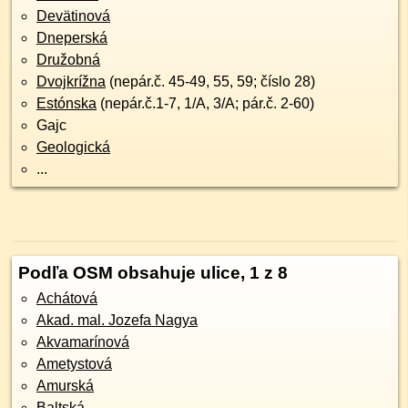
Devätinová
Dneperská
Družobná
Dvojkrížna
(nepár.č. 45-49, 55, 59; číslo 28)
Estónska
(nepár.č.1-7, 1/A, 3/A; pár.č. 2-60)
Gajc
Geologická
...
Podľa OSM obsahuje ulice, 1 z 8
Achátová
Akad. mal. Jozefa Nagya
Akvamarínová
Ametystová
Amurská
Baltská