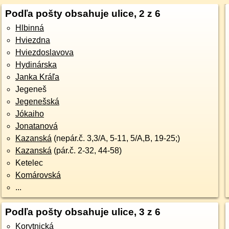
Podľa pošty obsahuje ulice, 2 z 6
Hlbinná
Hviezdna
Hviezdoslavova
Hydinárska
Janka Kráľa
Jegeneš
Jegenešská
Jókaiho
Jonatanová
Kazanská
(nepár.č. 3,3/A, 5-11, 5/A,B, 19-25;)
Kazanská
(pár.č. 2-32, 44-58)
Ketelec
Komárovská
...
Podľa pošty obsahuje ulice, 3 z 6
Korytnická