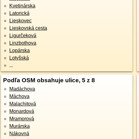
Kvetinárska
Latorická
Lieskovec
Lieskovská cesta
Ligurčeková
Linzbothova
Lopárska
Lotyšská
...
Podľa OSM obsahuje ulice, 5 z 8
Madáchova
Máchova
Malachitová
Monardová
Mramorová
Murárska
Nákovná