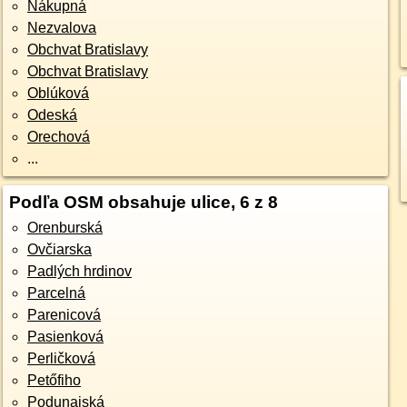
Nákupná
Nezvalova
Obchvat Bratislavy
Obchvat Bratislavy
Oblúková
Odeská
Orechová
...
Podľa OSM obsahuje ulice, 6 z 8
Orenburská
Ovčiarska
Padlých hrdinov
Parcelná
Parenicová
Pasienková
Perličková
Petőfiho
Podunajská