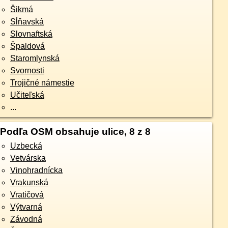
Šikmá
Sĺňavská
Slovnaftská
Špaldová
Staromlynská
Svornosti
Trojičné námestie
Učiteľská
...
Podľa OSM obsahuje ulice, 8 z 8
Uzbecká
Vetvárska
Vinohradnícka
Vrakunská
Vratičová
Výtvarná
Závodná