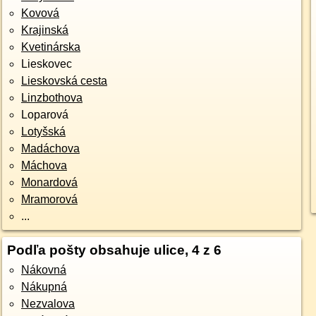
Kovová
Krajinská
Kvetinárska
Lieskovec
Lieskovská cesta
Linzbothova
Loparová
Lotyšská
Madáchova
Máchova
Monardová
Mramorová
...
Podľa pošty obsahuje ulice, 4 z 6
Nákovná
Nákupná
Nezvalova