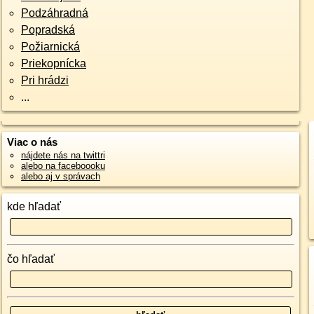
Podzáhradná
Popradská
Požiarnická
Priekopnícka
Pri hrádzi
...
Viac o nás
nájdete nás na twittri
alebo na faceboooku
alebo aj v správach
kde hľadať
čo hľadať