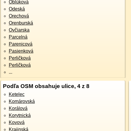
Oblúková
Odeská
Orechová
Orenburská
Ovčiarska
Parcelná
Parenicová
Pasienková
Perličková
Perličková
...
Podľa OSM obsahuje ulice, 4 z 8
Ketelec
Komárovská
Korálová
Korytnická
Kovová
Krajinská