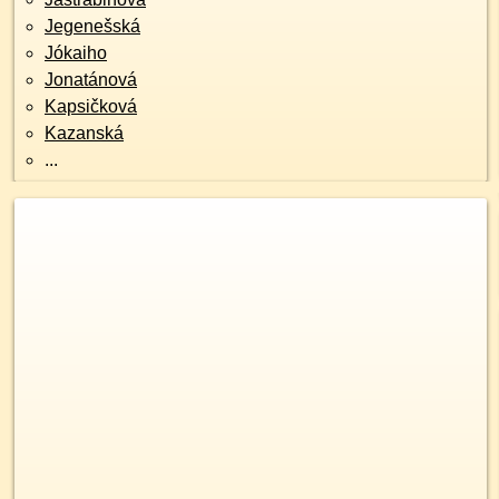
Jegenešská
Jókaiho
Jonatánová
Kapsičková
Kazanská
...