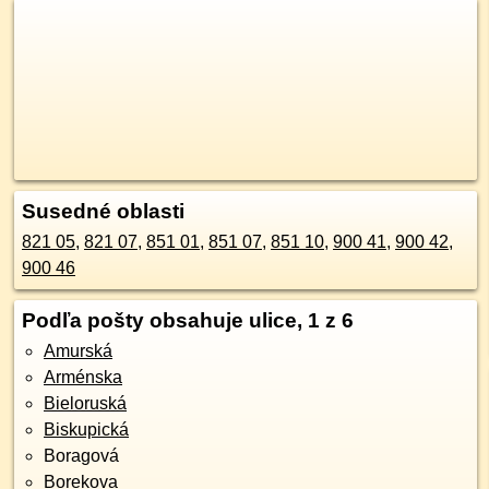
Susedné oblasti
821 05
,
821 07
,
851 01
,
851 07
,
851 10
,
900 41
,
900 42
,
900 46
Podľa pošty obsahuje ulice, 1 z 6
Amurská
Arménska
Bieloruská
Biskupická
Boragová
Borekova