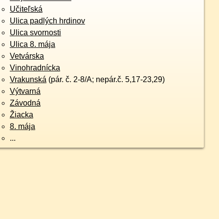
Učiteľská
Ulica padlých hrdinov
Ulica svornosti
Ulica 8. mája
Vetvárska
Vinohradnícka
Vrakunská
(pár. č. 2-8/A; nepár.č. 5,17-23,29)
Výtvarná
Závodná
Žiacka
8. mája
...