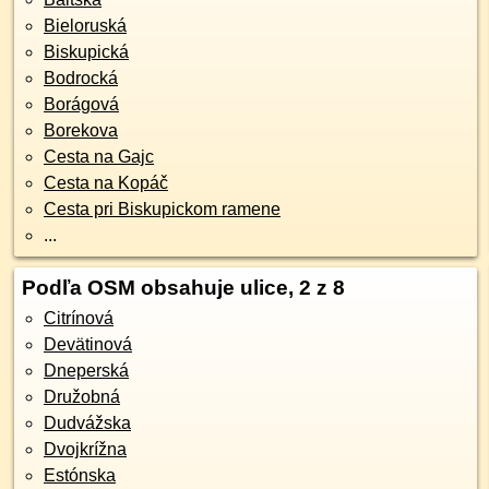
Bieloruská
Biskupická
Bodrocká
Borágová
Borekova
Cesta na Gajc
Cesta na Kopáč
Cesta pri Biskupickom ramene
...
Podľa OSM obsahuje ulice, 2 z 8
Citrínová
Devätinová
Dneperská
Družobná
Dudvážska
Dvojkrížna
Estónska